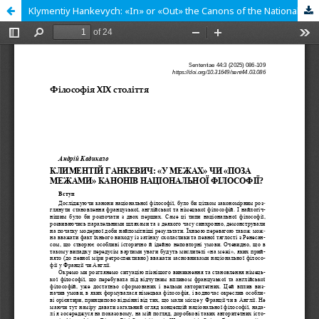
Klymentiy Hankevych: «In» or «Out» the Canons of the National Philosophy?